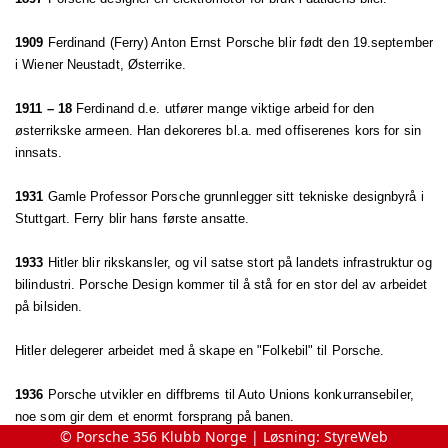
1909
Ferdinand (Ferry) Anton Ernst Porsche blir født den 19.september
i Wiener Neustadt, Østerrike.
1911 – 18
Ferdinand d.e. utfører mange viktige arbeid for den
østerrikske armeen. Han dekoreres bl.a. med offiserenes kors for sin
innsats.
1931
Gamle Professor Porsche grunnlegger sitt tekniske designbyrå i
Stuttgart. Ferry blir hans første ansatte.
1933
Hitler blir rikskansler, og vil satse stort på landets infrastruktur og
bilindustri. Porsche Design kommer til å stå for en stor del av arbeidet
på bilsiden.
Hitler delegerer arbeidet med å skape en "Folkebil" til Porsche.
1936
Porsche utvikler en diffbrems til Auto Unions konkurransebiler,
noe som gir dem et enormt forsprang på banen.
© Porsche 356 Klubb Norge | Løsning:
StyreWeb