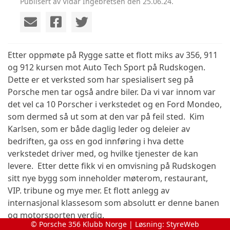
Publisert av Vidar Ingebretsen den 25.06.24.
Etter oppmøte på Rygge satte et flott miks av 356, 911
og 912 kursen mot Auto Tech Sport på Rudskogen.
Dette er et verksted som har spesialisert seg på
Porsche men tar også andre biler. Da vi var innom var
det vel ca 10 Porscher i verkstedet og en Ford Mondeo,
som dermed så ut som at den var på feil sted.
Kim
Karlsen, som er både daglig leder og deleier av
bedriften, ga oss en god innføring i hva dette
verkstedet driver med, og hvilke tjenester de kan
levere.
Etter dette fikk vi en omvisning på Rudskogen
sitt nye bygg som inneholder møterom, restaurant,
VIP. tribune og mye mer. Et flott anlegg av
internasjonal klassesom som absolutt er denne banen
og motorsporten verdig.
© Porsche 356 Klubb Norge | Løsning:
StyreWeb