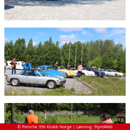
© Porsche 356 Klubb Norge | Løsning:
StyreWeb