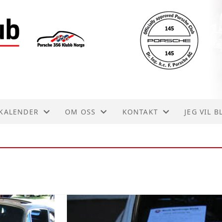
KALENDER
OM OSS
KONTAKT
JEG VIL 
KALENDER
AKTIVITETER
KONTAKT
LISTE
FORENINGSDRIFT
STYRET
VEDTEKTER
HISTORIE